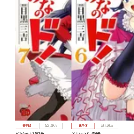
電子版
試し読み
電子版
試し読み
どみなのド! 第7巻
どみなのド! 第6巻