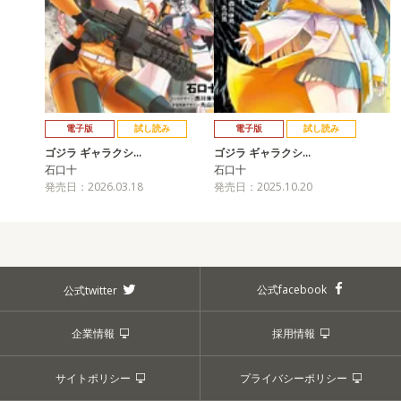
電子版
試し読み
電子版
試し読み
ゴジラ ギャラクシ…
ゴジラ ギャラクシ…
石口十
石口十
発売日：2026.03.18
発売日：2025.10.20
公式facebook
公式twitter
企業情報
採用情報
サイトポリシー
プライバシーポリシー