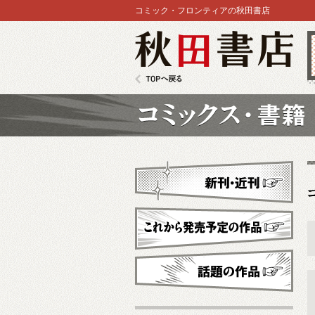
コミック・フロンティアの秋田書店
秋田書店
TOPへ戻る
コミックス
新刊・近刊
これから発売予定
話題の作品