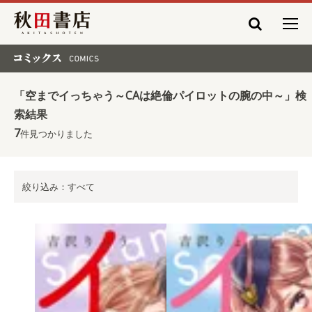
秋田書店
コミックス COMICS
「空までイっちゃう～CAは絶倫パイロットの腕の中～」検
索結果
7
件見つかりました
絞り込み：すべて