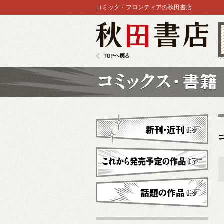
コミック・フロンティアの秋田書店
秋田書店
TOPへ戻る
コミックス
新刊・近刊
これから発売予定
話題の作品