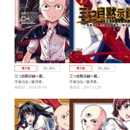
電子版
試し読み
電子版
試し読み
三つ目黙示録〜悪…
三つ目黙示録〜悪…
手塚治虫 / 藤澤勇…
手塚治虫 / 藤澤勇…
発売日：2018.05.18
発売日：2017.12.20