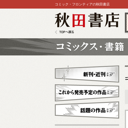
コミック・フロンティアの秋田書店
秋田書店
TOPへ戻る
コミックス
新刊・近刊
これから発売予定
話題の作品