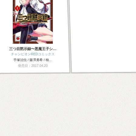
三つ目黙示録〜悪魔王子シ…
チャンピオンREDコミックス
手塚治虫 / 藤澤勇希 / 柚…
発売日：2017.04.20