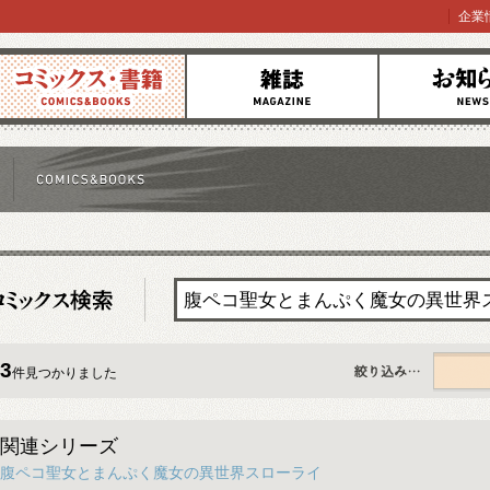
企業
コミックス
雑誌
お知らせ
3
件見つかりました
すべて
関連シリーズ
腹ペコ聖女とまんぷく魔女の異世界スローライ