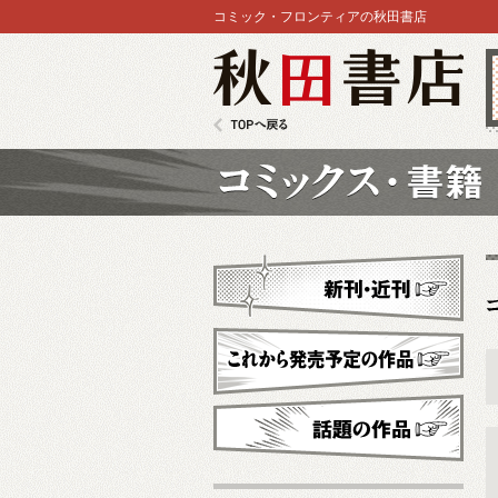
コミック・フロンティアの秋田書店
秋田書店
TOPへ戻る
コミックス
新刊・近刊
これから発売予定
話題の作品