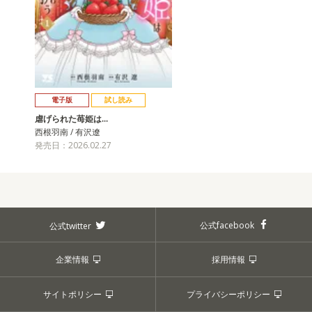
電子版
試し読み
虐げられた苺姫は…
西根羽南 / 有沢遼
発売日：2026.02.27
公式facebook
公式twitter
企業情報
採用情報
サイトポリシー
プライバシーポリシー