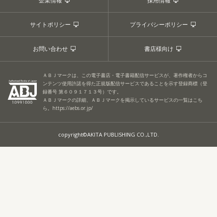
企業情報
採用情報
サイトポリシー
プライバシーポリシー
お問い合わせ
書店様向け
ＡＢＪマークは、この電子書店・電子書籍配信サービスが、著作権者からコ
ンテンツ使用許諾を得た正規版配信サービスであることを示す登録商標（登
録番号 第６０９１７１３号）です。
ＡＢＪマークの詳細、ＡＢＪマークを掲示しているサービスの一覧はこち
ら。
https://aebs.or.jp/
copyright©AKITA PUBLISHING CO.,LTD.