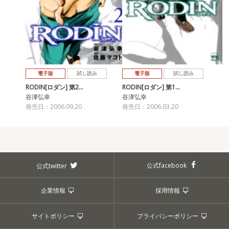
電子版
試し読み
電子版
試し読み
RODIN[ロダン] 第2…
RODIN[ロダン] 第1…
谷津弘幸
谷津弘幸
発売日：2006.09.20
発売日：2006.03.20
公式facebook
公式twitter
企業情報
採用情報
サイトポリシー
プライバシーポリシー