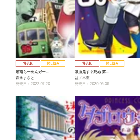
電子版
試し読み
電子版
試し読み
湘南らーめんガー…
吸血鬼すぐ死ぬ 第…
森永まさと
盆ノ木至
発売日：2022.07.20
発売日：2020.05.08