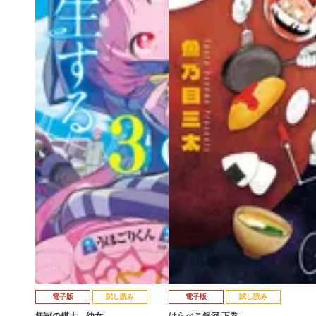
電子版
試し読み
電子版
試し読み
無冠の棋士、幼女…
はらぺこ銀河 下巻