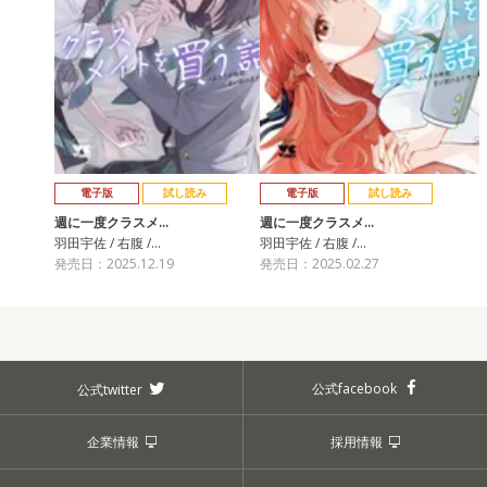
電子版
試し読み
電子版
試し読み
週に一度クラスメ…
週に一度クラスメ…
羽田宇佐 / 右腹 /…
羽田宇佐 / 右腹 /…
発売日：2025.12.19
発売日：2025.02.27
公式facebook
公式twitter
企業情報
採用情報