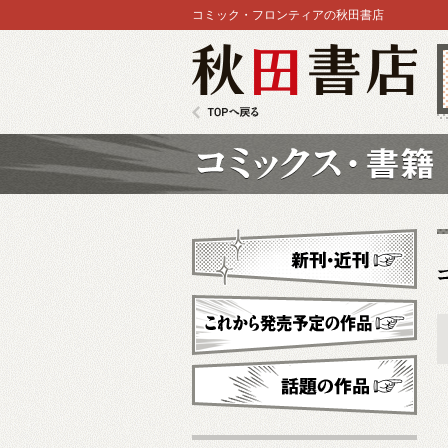
コミック・フロンティアの秋田書店
秋田書店
TOPへ戻る
コミックス
新刊・近刊
これから発売予定
話題の作品