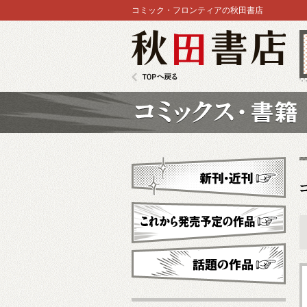
コミック・フロンティアの秋田書店
秋田書店
TOPへ戻る
コミックス
新刊・近刊
これから発売予定
話題の作品