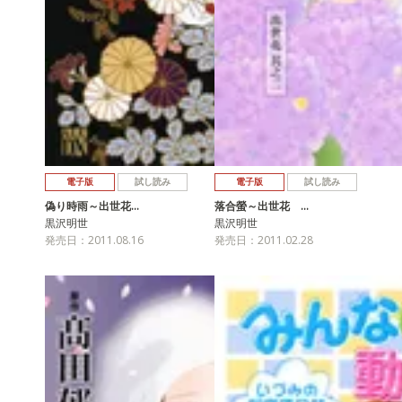
電子版
試し読み
電子版
試し読み
偽り時雨～出世花…
落合螢～出世花 …
黒沢明世
黒沢明世
発売日：2011.08.16
発売日：2011.02.28