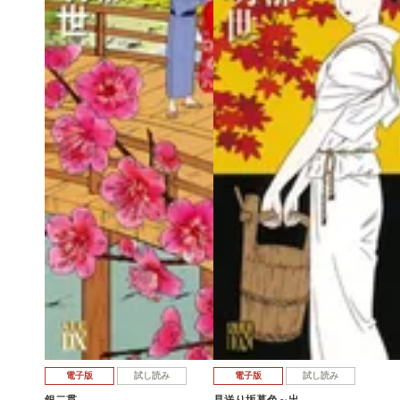
電子版
試し読み
電子版
試し読み
銀二貫
見送り坂暮色～出…