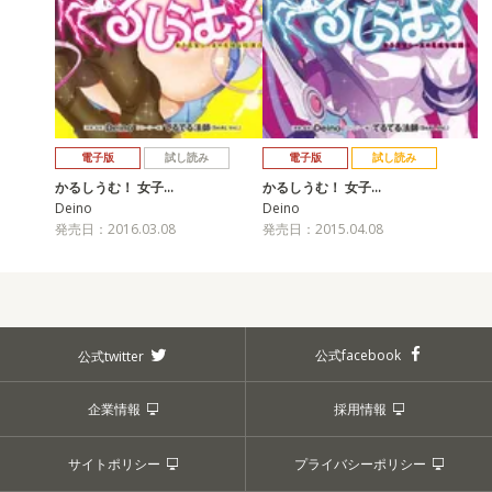
電子版
試し読み
電子版
試し読み
かるしうむ！ 女子…
かるしうむ！ 女子…
Deino
Deino
発売日：2016.03.08
発売日：2015.04.08
公式facebook
公式twitter
企業情報
採用情報
サイトポリシー
プライバシーポリシー