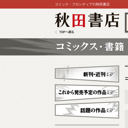
コミック・フロンティアの秋田書店
秋田書店
TOPへ戻る
コミックス
新刊・近刊
これから発売予定
話題の作品