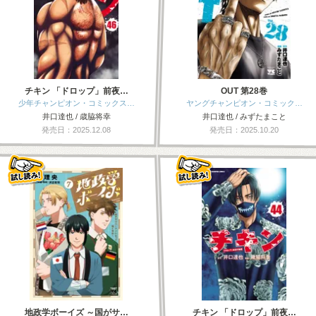
チキン 「ドロップ」前夜…
OUT 第28巻
少年チャンピオン・コミックス…
ヤングチャンピオン・コミック…
井口達也 / 歳脇将幸
井口達也 / みずたまこと
発売日：2025.12.08
発売日：2025.10.20
地政学ボーイズ ～国がサ…
チキン 「ドロップ」前夜…