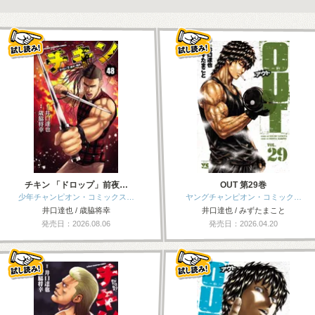
チキン 「ドロップ」前夜…
OUT 第29巻
少年チャンピオン・コミックス…
ヤングチャンピオン・コミック…
井口達也 / 歳脇将幸
井口達也 / みずたまこと
発売日：2026.08.06
発売日：2026.04.20