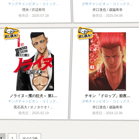
ヤングチャンピオン・コミック…
少年チャンピオン・コミックス…
理央 / 沢辺有司
井口達也 / 歳脇将幸
発売日：2025.07.18
発売日：2025.04.08
ノライヌ～濱の狂犬～ 第1…
チキン 「ドロップ」前夜…
ヤングチャンピオン・コミック…
少年チャンピオン・コミックス…
黒石高大 / オノタケオ / …
井口達也 / 歳脇将幸
発売日：2025.02.19
発売日：2024.12.06
1
2
次の12件