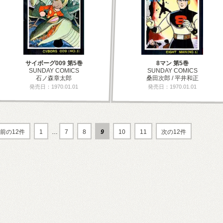
サイボーグ009 第5巻
8マン 第5巻
SUNDAY COMICS
SUNDAY COMICS
石ノ森章太郎
桑田次郎 / 平井和正
発売日：1970.01.01
発売日：1970.01.01
前の12件
1
…
7
8
9
10
11
次の12件