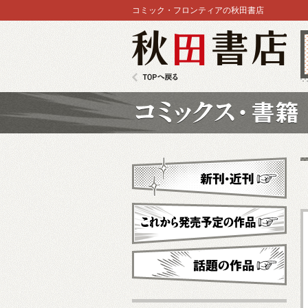
コミック・フロンティアの秋田書店
秋田書店
TOPへ戻る
コミックス
新刊・近刊
これから発売予定
話題の作品