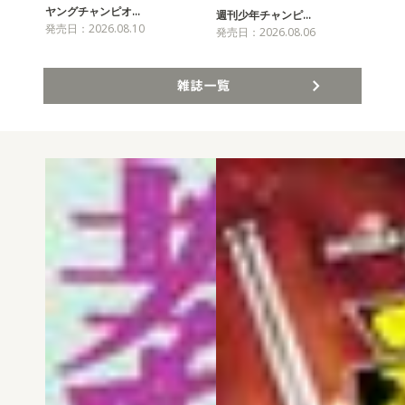
ヤングチャンピオ…
チャ
週刊少年チャンピ…
発売日：2026.08.10
発売
発売日：2026.08.06
雑誌一覧