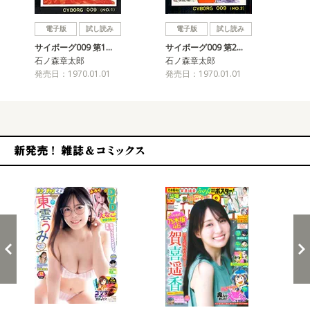
戻る
進む
電子版
試し読み
電子版
試し読み
サイボーグ009 第1…
サイボーグ009 第2…
サイ
石ノ森章太郎
石ノ森章太郎
石
発売日：1970.01.01
発売日：1970.01.01
発売
新発売！雑誌&コミックス