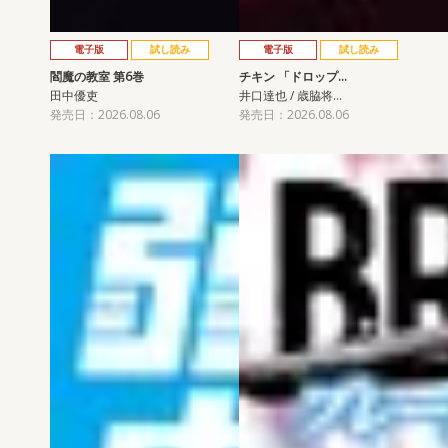
電子版
試し読み
電子版
試し読み
閻魔の教室 第6巻
チキン 「ドロップ…
田中優吏
井口達也 / 歳脇将…
発売日：2026.08.06
発売日：2026.08.06