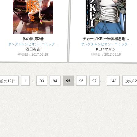
氷の豚 第2巻
チカーノKEI〜米国極悪刑…
ヤングチャンピオン・コミック…
ヤングチャンピオン・コミック…
浅田有皆
KEI / マサシ
発売日：2017.05.19
発売日：2017.05.19
前の12件
1
…
93
94
95
96
97
…
148
次の1