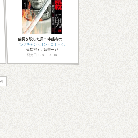
信長を殺した男〜本能寺の…
ヤングチャンピオン・コミック…
藤堂裕 / 明智憲三郎
発売日：2017.05.19
2件