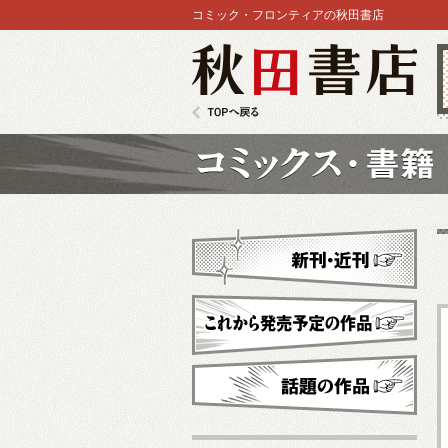
コミック・フロンティアの秋田書店
秋田書店
TOPへ戻る
コミックス
新刊・近刊
これから発売予定
話題の作品