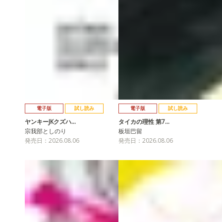
電子版
試し読み
電子版
試し読み
ヤンキーJKクズハ…
タイカの理性 第7…
宗我部としのり
板垣巴留
発売日：2026.08.06
発売日：2026.08.06