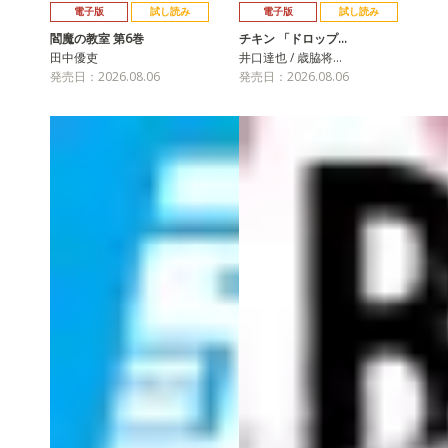
電子版
試し読み
電子版
試し読み
閻魔の教室 第6巻
チキン 「ドロップ…
田中優吏
井口達也 / 歳脇将…
発売日：2026.08.06
発売日：2026.08.06