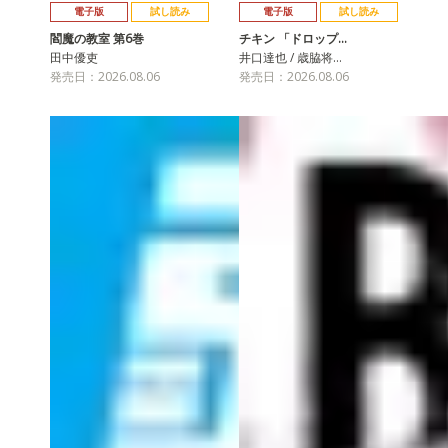
電子版
試し読み
電子版
試し読み
閻魔の教室 第6巻
チキン 「ドロップ…
田中優吏
井口達也 / 歳脇将…
発売日：2026.08.06
発売日：2026.08.06