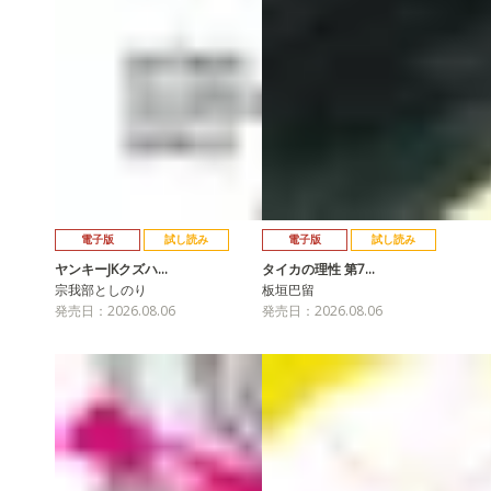
電子版
試し読み
電子版
試し読み
ヤンキーJKクズハ…
タイカの理性 第7…
宗我部としのり
板垣巴留
発売日：2026.08.06
発売日：2026.08.06