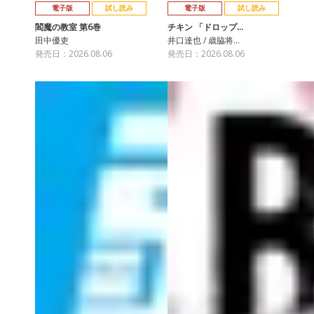
電子版
試し読み
電子版
試し読み
閻魔の教室 第6巻
チキン 「ドロップ…
田中優吏
井口達也 / 歳脇将…
発売日：2026.08.06
発売日：2026.08.06