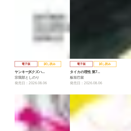
電子版
試し読み
電子版
試し読み
ヤンキーJKクズハ…
タイカの理性 第7…
宗我部としのり
板垣巴留
発売日：2026.08.06
発売日：2026.08.06