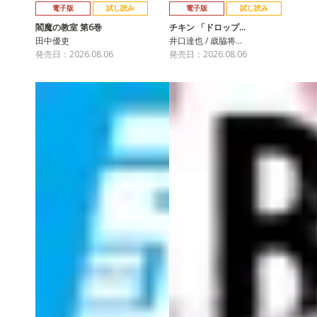
電子版
試し読み
電子版
試し読み
閻魔の教室 第6巻
チキン 「ドロップ…
田中優吏
井口達也 / 歳脇将…
発売日：2026.08.06
発売日：2026.08.06