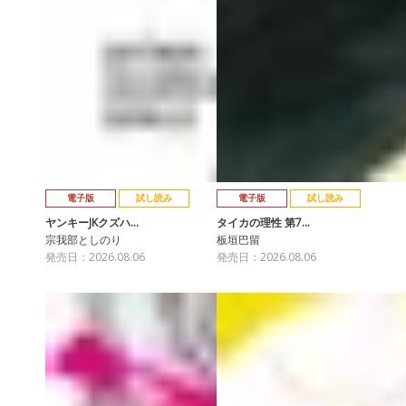
電子版
試し読み
電子版
試し読み
ヤンキーJKクズハ…
タイカの理性 第7…
宗我部としのり
板垣巴留
発売日：2026.08.06
発売日：2026.08.06