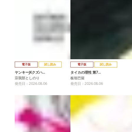
電子版
試し読み
電子版
試し読み
ヤンキーJKクズハ…
タイカの理性 第7…
宗我部としのり
板垣巴留
発売日：2026.08.06
発売日：2026.08.06