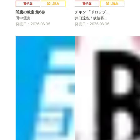
電子版
試し読み
電子版
試し読み
閻魔の教室 第6巻
チキン 「ドロップ…
田中優吏
井口達也 / 歳脇将…
発売日：2026.08.06
発売日：2026.08.06