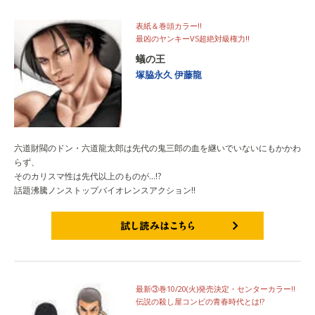
表紙＆巻頭カラー!!
最凶のヤンキーVS超絶対級権力!!
蟻の王
塚脇永久
伊藤龍
六道財閥のドン・六道龍太郎は先代の鬼三郎の血を継いでいないにもかかわ
らず、
そのカリスマ性は先代以上のものが…!?
話題沸騰ノンストップバイオレンスアクション!!
試し読みはこちら
最新③巻10/20(火)発売決定・センターカラー!!
伝説の殺し屋コンビの青春時代とは!?