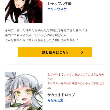
シャッフル学園
ホリユウスケ
今迄に出会った仲間たちや死んだ仲間たちを見てきた静馬には、
誰の中に殺人者が入っているかの謎が解けたが…
そんな静馬の前に驚くべき姿をした人物たちが登場し!?
試し読みはこちら
全てがうまくいっているかのように見えた野分
だが、
キケリキーを中心に疑惑の心が各人に芽生え始
め…
かみさまドロップ
みなもと悠