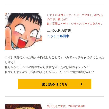
試し読みはこちら
しずくに近付くイケメンにドギマギしっぱなし
のニボシ君だが!?
超ド変態コメディ、シリアスモードに突入か!?
ニボシ君の変態
ミッチェル田中
ニボシ成分の入った糖分を摂取したことでオバカでエッチな女の子になった
しずく!!
振りかかるナンパの魔の手から彼女を守ったのは謎のイケメン!!
何やらしずくの知り合いのようだが…いったいこいつは何者なんだ!?
試し読みはこちら
黒田たちの世代、2年生に進級!!