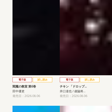
電子版
試し読み
電子版
試し読み
閻魔の教室 第6巻
チキン 「ドロップ…
田中優吏
井口達也 / 歳脇将…
発売日：2026.08.06
発売日：2026.08.06