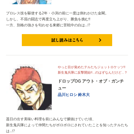
プロレス技を駆使する2年・小渕の前に一度は倒れかけた金閣。
しかし、不屈の闘志で再度立ち上がり、勝負を挑む!!
一方、別格の強さを匂わせる東郷に苦戦中の白は…!?
試し読みはこちら
やっと目が覚めたテルたちジェットロケッツ!!
新生鬼兵隊に反撃開始!!…のはずなんだけど…？
ドロップOG アウト・オブ・ガンチ
ュー
品川ヒロシ
鈴木大
遥日の出す美味い料理を前にみんなで腑抜けていた頃、
新生鬼兵隊によって仲間たちがボロボロにされていたことを知ったテルたち
は…!?