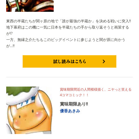
東西の半蔵たちが関ヶ原の地で「誰が最強の半蔵か」を決める戦いに突入!!
地下幕府はこの機に一気に日本を半蔵たちの手から取り返そうと画策する
が!?
一方、無縁之介たちもこのビッグイベントに参じようと関が原に向かう
が…!!
試し読みはこちら
賞味期限間近の人間模様描く、ニヤっと笑える
4コマコミック！！
賞味期限あり!!
優香あきみ