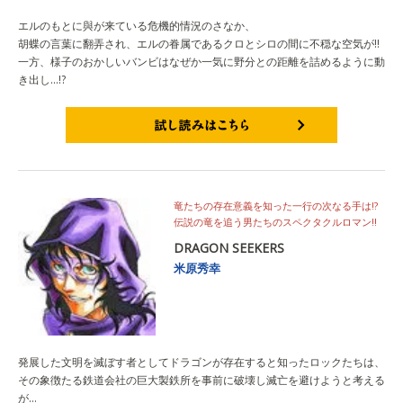
エルのもとに與が来ている危機的情況のさなか、
胡蝶の言葉に翻弄され、エルの眷属であるクロとシロの間に不穏な空気が!!
一方、様子のおかしいバンビはなぜか一気に野分との距離を詰めるように動
き出し…!?
試し読みはこちら
竜たちの存在意義を知った一行の次なる手は!?
伝説の竜を追う男たちのスペクタクルロマン!!
DRAGON SEEKERS
米原秀幸
発展した文明を滅ぼす者としてドラゴンが存在すると知ったロックたちは、
その象徴たる鉄道会社の巨大製鉄所を事前に破壊し滅亡を避けようと考える
が…