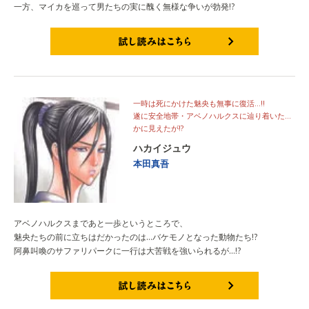
一方、マイカを巡って男たちの実に醜く無様な争いが勃発!?
試し読みはこちら
一時は死にかけた魅央も無事に復活…!!
遂に安全地帯・アベノハルクスに辿り着いた…
かに見えたが!?
ハカイジュウ
本田真吾
アベノハルクスまであと一歩というところで、
魅央たちの前に立ちはだかったのは…バケモノとなった動物たち!?
阿鼻叫喚のサファリパークに一行は大苦戦を強いられるが…!?
試し読みはこちら