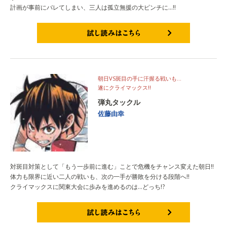
計画が事前にバレてしまい、三人は孤立無援の大ピンチに…!!
試し読みはこちら
朝日VS斑目の手に汗握る戦いも…
遂にクライマックス!!
弾丸タックル
佐藤由幸
対斑目対策として「もう一歩前に進む」ことで危機をチャンス変えた朝日!!
体力も限界に近い二人の戦いも、次の一手が勝敗を分ける段階へ!!
クライマックスに関東大会に歩みを進めるのは…どっち!?