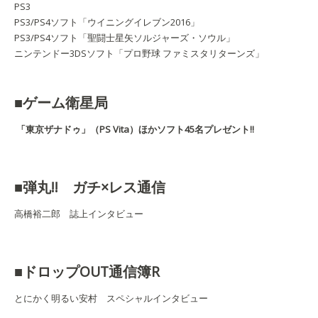
PS3
PS3/PS4ソフト「ウイニングイレブン2016」
PS3/PS4ソフト「聖闘士星矢ソルジャーズ・ソウル」
ニンテンドー3DSソフト「プロ野球 ファミスタリターンズ
」
■ゲーム衛星局
「東京ザナドゥ」（PS Vita）ほかソフト45
名プレゼント!!
■弾丸!! ガチ×レス通信
高橋裕二郎 誌上インタビュー
■ドロップOUT通信簿R
とにかく明るい安村 スペシャルインタビュー