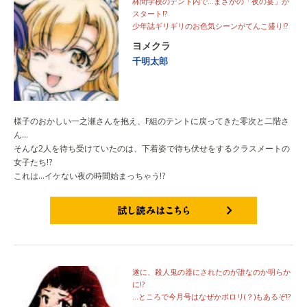
林間学校のテント内で…まさかの「夜の宴」が
スタート!?
少年誌ギリギリのお色気シーンがてんこ盛り!?
ヨメクラ
千明太郎
様子のおかしい一之瀬さんを抱え、F組のテントに戻ってきた零次と二階さ
ん…
そんな2人を待ち受けていたのは、下着姿で待ち伏せをするクラスメートの
女子たち!?
これは…イケない夜の時間始まっちゃう!?
試し読みはこちら
遂に、殺人鬼の器にされたのが誰なのか明らか
に!?
…ところで今月号はなぜかポロリ(？)もあるぞ!?