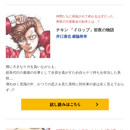
仲間たちに祝福されて終わるはずだった…
美咲の引退集会の結末とは…？
チキン 「ドロップ」前夜の物語
井口達也
歳脇将幸
脚に大きなケガを負いながらも、
総長代行の最後の仕事として全員を逃がすため自らケツ持ちを担当した美
咲…。
薄れゆく意識の中、かつての恋人を見た美咲に対向車の姿は全く見えておら
ず…!?
試し読みはこちら