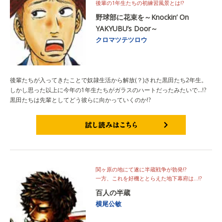
後輩の1年生たちの初練習風景とは!?
野球部に花束を～Knockin’ On
YAKYUBU’s Door～
クロマツテツロウ
後輩たちが入ってきたことで奴隷生活から解放(？)された黒田たち2年生。
しかし思った以上に今年の1年生たちがガラスのハートだったみたいで…!?
黒田たちは先輩としてどう彼らに向かっていくのか!?
試し読みはこちら
関ヶ原の地にて遂に半蔵戦争が勃発!?
一方、これを好機ととらえた地下幕府は…!?
百人の半蔵
横尾公敏