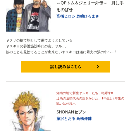
～QPトム＆ジェリー外伝～ 月に手
をのばせ
髙橋ヒロシ
奥嶋ひろまさ
ヤクザの捨て駒として果てようとしている
ヤスキヨの養護施設時代の友、サル…。
彼のことを見捨てることが出来ないヤスキヨは遂に暴力の渦の中へ…!?
試し読みはこちら
湘南の地で新生ヤンキーたち、咆哮す!!
辻高の選抜代表の座をかけた、1年生と2年生の
戦いは佳境へ!!
SHONANセブン
藤沢とおる
高橋伸輔