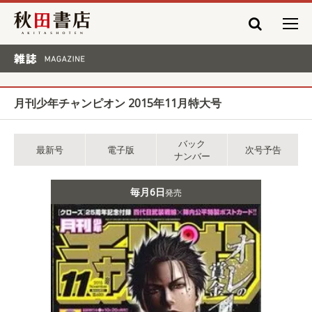
秋田書店
雑誌 MAGAZINE
月刊少年チャンピオン 2015年11月特大号
バック
最新号
電子版
次号予告
ナンバー
毎月6日
発売