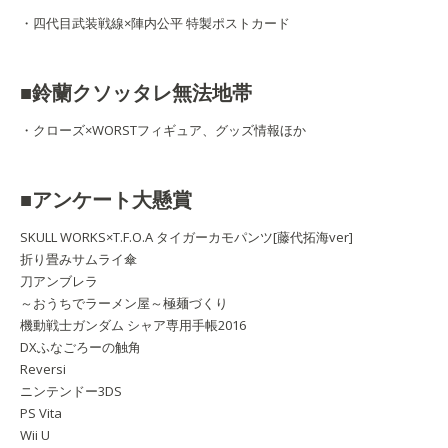
・四代目武装戦線×陣内公平 特製ポストカード
■鈴蘭クソッタレ無法地帯
・クローズ×WORSTフィギュア、グッズ情報ほか
■アンケート大懸賞
SKULL WORKS×T.F.O.A タイガーカモパンツ[藤代拓海ver]
折り畳みサムライ傘
刀アンブレラ
～おうちでラーメン屋～極麺づくり
機動戦士ガンダム シャア専用手帳2016
DXふなごろーの触角
Reversi
ニンテンドー3DS
PS Vita
Wii U