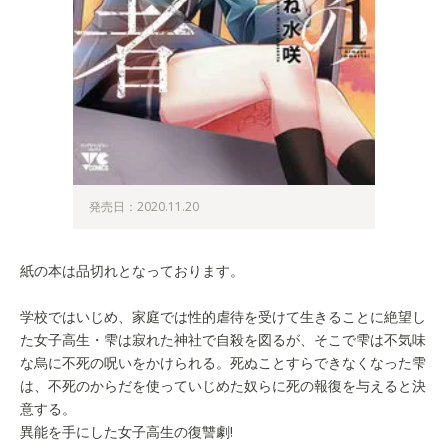
発売日：2020.11.20
紙の本は品切れとなっております。
学校ではいじめ、家庭では性的虐待を受けて生きることに絶望し
た女子高生・雫は寂れた神社で自殺を図るが、そこで雫は不気味
な烏に不死の呪いをかけられる。死ぬことすらできなくなった雫
は、不死のからだを使っていじめた奴らに死の報復を与えると決
意する。
異能を手にした女子高生の復讐劇!