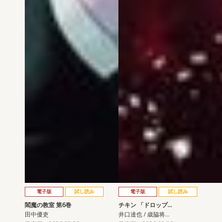
電子版
試し読み
電子版
試し読み
閻魔の教室 第6巻
チキン 「ドロップ…
田中優吏
井口達也 / 歳脇将…