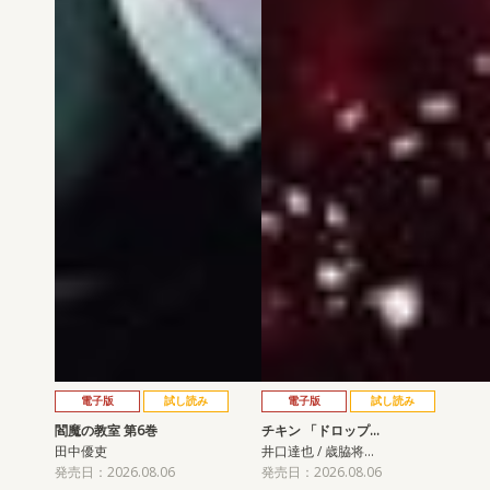
電子版
試し読み
電子版
試し読み
閻魔の教室 第6巻
チキン 「ドロップ…
田中優吏
井口達也 / 歳脇将…
発売日：2026.08.06
発売日：2026.08.06