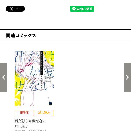
関連コミックス
戻る
進む
電子版
試し読み
君だけしか愛せな…
神代京子