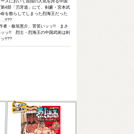
リーズにおいて屈指の人気を誇る中国
第4部「刃牙道」にて、剣豪・宮本武
の命を散らしてしまった烈海王だった
!!??
作者・板垣恵介、苦笑いッッ!! まさ
ッッ!! 烈士・烈海王の中国武術は剣
!!??