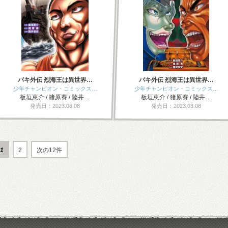
バキ外伝 烈海王は異世界…
バキ外伝 烈海王は異世界…
少年チャンピオン・コミックス…
少年チャンピオン・コミックス…
板垣恵介 / 猪原賽 / 陸井…
板垣恵介 / 猪原賽 / 陸井…
発売日：2023.06.08
発売日：2023.03.08
1
2
次の12件