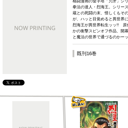
格闘漫画の金字塔「刃牙」シ
拳法の達人・烈海王。シリーズ
蔵との死闘の末、惜しくもそ
が、ハッと目覚めると異世界に…
烈海王が異世界転生ッッ!! 原
かの衝撃スピンオフ作品、開幕
と魔法の世界で通づるのかーッッ
既刊16巻