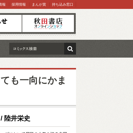
情報
採用情報
まんが賞
持ち込み窓口
オンラインショップ
検索
しても一向にかま
 / 陸井栄史