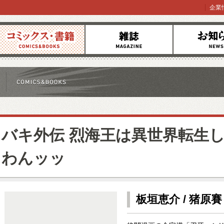
企業
コミックス
雑誌
お知らせ
バキ外伝 烈海王は異世界転生
わんッッ
板垣恵介 / 猪原賽