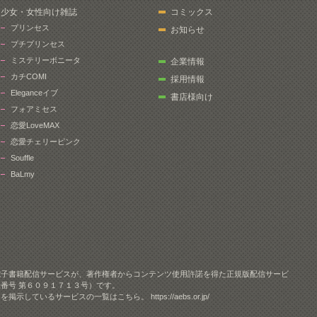
少女・女性向け雑誌
コミックス
プリンセス
お知らせ
プチプリンセス
ミステリーボニータ
企業情報
カチCOMI
採用情報
Eleganceイブ
書店様向け
フォアミセス
恋愛LoveMAX
恋愛チェリーピンク
Souffle
BaLmy
電子書籍配信サービスが、著作権者からコンテンツ使用許諾を得た正規版配信サービ
番号 第６０９１７１３号）です。
クを掲示しているサービスの一覧はこちら。
https://aebs.or.jp/