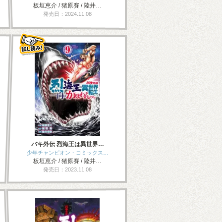
板垣恵介 / 猪原賽 / 陸井…
発売日：2024.11.08
バキ外伝 烈海王は異世界…
少年チャンピオン・コミックス…
板垣恵介 / 猪原賽 / 陸井…
発売日：2023.11.08