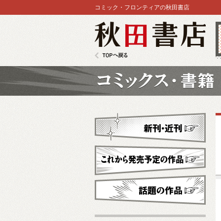
コミック・フロンティアの秋田書店
秋田書店
TOPへ戻る
コミックス
新刊・近刊
これから発売予定
話題の作品