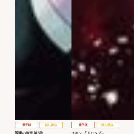
電子版
試し読み
電子版
試し読み
閻魔の教室 第6巻
チキン 「ドロップ…