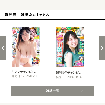
新発売！雑誌&コミックス
ヤングチャンピオ…
チャ
週刊少年チャンピ…
発売日：2026.08.10
発売
発売日：2026.08.06
雑誌一覧