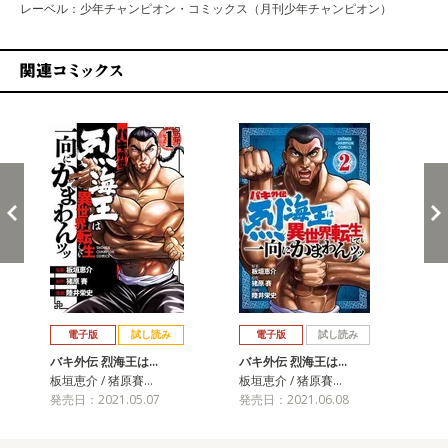
レーベル：少年チャンピオン・コミックス（月刊少年チャンピオン）
関連コミックス
戻る
進む
電子版
試し読み
電子版
試し読み
バキ外伝 烈海王は…
バキ外伝 烈海王は…
バ
板垣恵介 / 猪原賽…
板垣恵介 / 猪原賽…
板垣
発売日：2021.05.07
発売日：2021.06.08
発売