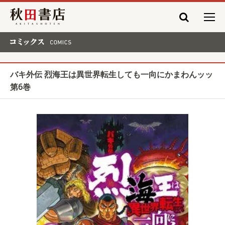
秋田書店
コミックス COMICS
バキ外伝 烈海王は異世界転生しても一向にかまわんッッ
第6巻