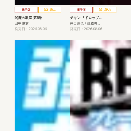
電子版
試し読み
電子版
試し読み
閻魔の教室 第6巻
チキン 「ドロップ…
田中優吏
井口達也 / 歳脇将…
発売日：2026.08.06
発売日：2026.08.06