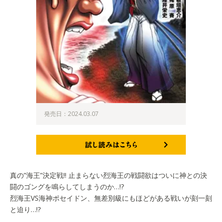
発売日：2024.03.07
試し読みはこちら
真の”海王”決定戦!! 止まらない烈海王の戦闘欲はついに神との決
闘のゴングを鳴らしてしまうのか…!?
烈海王VS海神ポセイドン、無差別級にもほどがある戦いが刻一刻
と迫り…!?