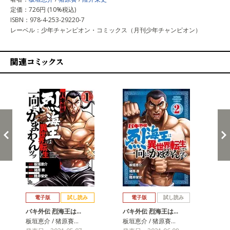
定価：726円 (10%税込)
ISBN：978-4-253-29220-7
レーベル：少年チャンピオン・コミックス（月刊少年チャンピオン）
関連コミックス
戻る
進む
電子版
試し読み
電子版
試し読み
バキ外伝 烈海王は…
バキ外伝 烈海王は…
バ
板垣恵介 / 猪原賽…
板垣恵介 / 猪原賽…
板垣