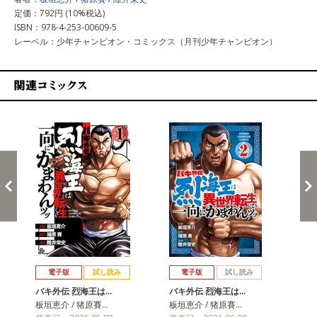
定価：792円 (10%税込)
ISBN：978-4-253-00609-5
レーベル：少年チャンピオン・コミックス（月刊少年チャンピオン）
関連コミックス
戻る
進む
電子版
試し読み
電子版
試し読み
バキ外伝 烈海王は…
バキ外伝 烈海王は…
バ
板垣恵介 / 猪原賽…
板垣恵介 / 猪原賽…
板垣