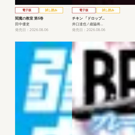
電子版
試し読み
電子版
試し読み
閻魔の教室 第6巻
チキン 「ドロップ…
田中優吏
井口達也 / 歳脇将…
発売日：2026.08.06
発売日：2026.08.06