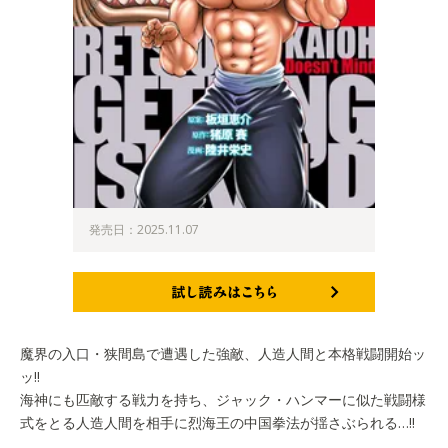
発売日：2025.11.07
試し読みはこちら
魔界の入口・狭間島で遭遇した強敵、人造人間と本格戦闘開始ッ
ッ!!
海神にも匹敵する戦力を持ち、ジャック・ハンマーに似た戦闘様
式をとる人造人間を相手に烈海王の中国拳法が揺さぶられる…!!