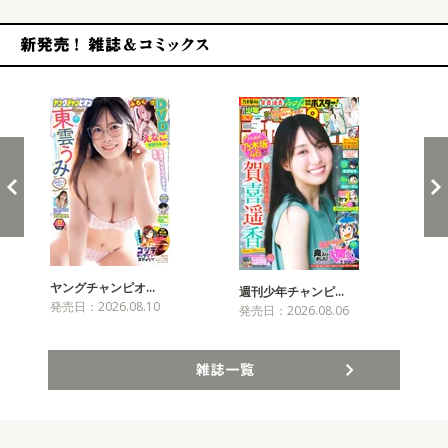
新発売！雑誌&コミックス
ヤングチャンピオ…
チャ
週刊少年チャンピ…
発売日：2026.08.10
発売
発売日：2026.08.06
雑誌一覧