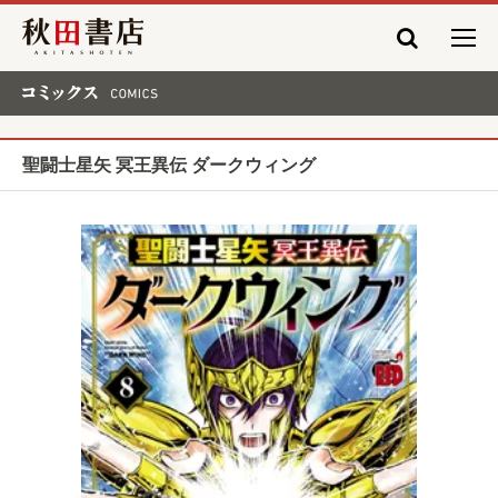
秋田書店
コミックス COMICS
聖闘士星矢 冥王異伝 ダークウィング