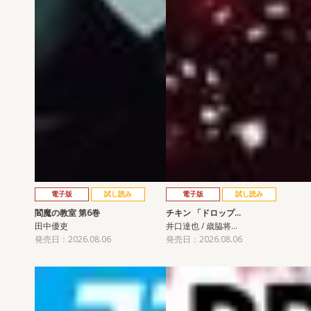
電子版
試し読み
電子版
試し読み
閻魔の教室 第6巻
チキン 「ドロップ…
田中優吏
井口達也 / 歳脇将…
発売日：2026.08.06
発売日：2026.08.06