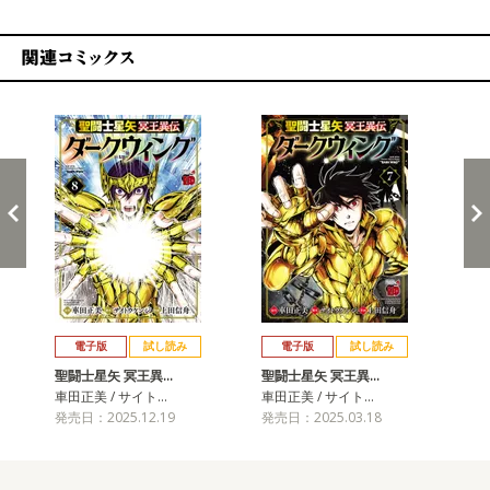
関連コミックス
戻る
進む
電子版
試し読み
電子版
試し読み
聖闘士星矢 冥王異…
聖闘士星矢 冥王異…
聖
車田正美 / サイト…
車田正美 / サイト…
車田
発売日：2025.12.19
発売日：2025.03.18
発売