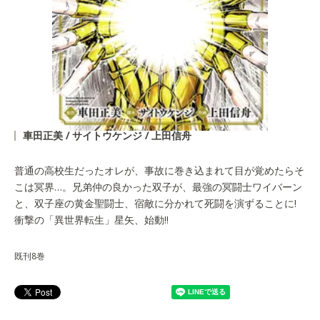
車田正美 / サイトウケンジ / 上田信舟
普通の高校生だったオレが、事故に巻き込まれて目が覚めたらそ
こは冥界…。兄弟仲の良かった双子が、最強の冥闘士ワイバーン
と、双子座の黄金聖闘士、宿敵に分かれて死闘を演ずることに!
衝撃の「異世界転生」星矢、始動!!
既刊8巻