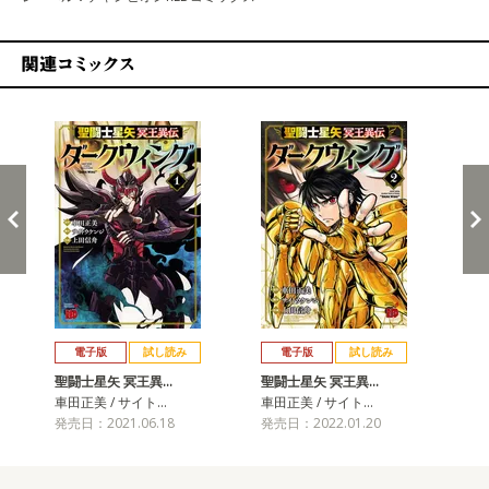
関連コミックス
戻る
進む
電子版
試し読み
電子版
試し読み
聖闘士星矢 冥王異…
聖闘士星矢 冥王異…
聖
車田正美 / サイト…
車田正美 / サイト…
車田
発売日：2021.06.18
発売日：2022.01.20
発売