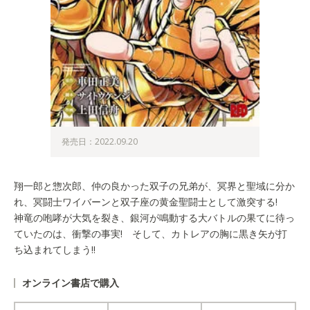
発売日：2022.09.20
翔一郎と惣次郎、仲の良かった双子の兄弟が、冥界と聖域に分か
れ、冥闘士ワイバーンと双子座の黄金聖闘士として激突する!
神竜の咆哮が大気を裂き、銀河が鳴動する大バトルの果てに待っ
ていたのは、衝撃の事実! そして、カトレアの胸に黒き矢が打
ち込まれてしまう!!
オンライン書店で購入