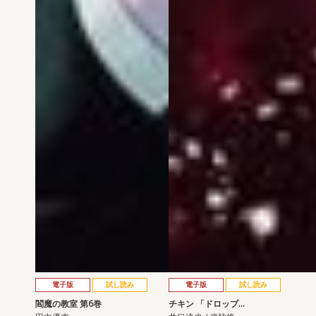
電子版
試し読み
電子版
試し読み
閻魔の教室 第6巻
チキン 「ドロップ…