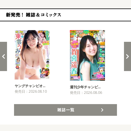
新発売！雑誌&コミックス
ヤングチャンピオ…
チャ
週刊少年チャンピ…
発売日：2026.08.10
発売
発売日：2026.08.06
雑誌一覧