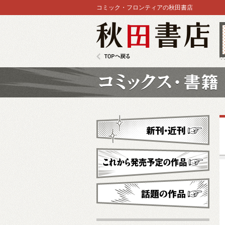
コミック・フロンティアの秋田書店
秋田書店
TOPへ戻る
コミックス
新刊・近刊
これから発売予定
話題の作品