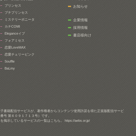
プリンセス
お知らせ
プチプリンセス
ミステリーボニータ
企業情報
カチCOMI
採用情報
Eleganceイブ
書店様向け
フォアミセス
恋愛LoveMAX
恋愛チェリーピンク
Souffle
BaLmy
電子書籍配信サービスが、著作権者からコンテンツ使用許諾を得た正規版配信サービ
番号 第６０９１７１３号）です。
クを掲示しているサービスの一覧はこちら。
https://aebs.or.jp/