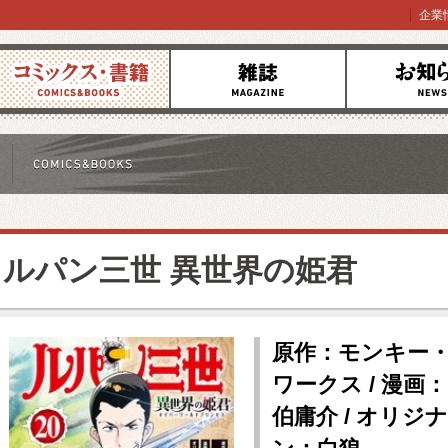
企業
コミックス
雑誌
お知らせ
ルパン三世 異世界の姫君
原作：モンキー
ワークス / 漫画
伯庸介 / オリ