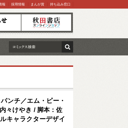
情報
採用情報
まんが賞
持ち込み窓口
オンラインショップ
検索
・パンチ／エム・ピー・
：内々けやき / 脚本：佐
ジナルキャラクターデザイ