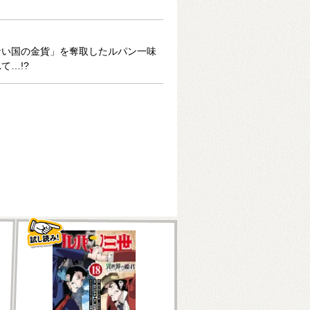
ない国の金貨」を奪取したルパン一味
て…!?