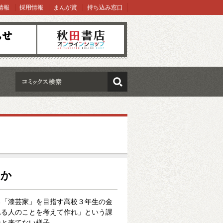
情報
採用情報
まんが賞
持ち込み窓口
オンラインショップ
検索
ちか
る「漆芸家」を目指す高校３年生の金
れる人のことを考えて作れ」という課
ンと来てない様子。