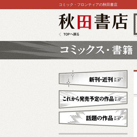
コミック・フロンティアの秋田書店
秋田書店
TOPへ戻る
コミックス
新刊・近刊
これから発売予定
話題の作品