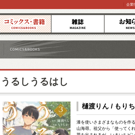
企業
コミックス
雑誌
お知らせ
うるしうるはし
樋渡りん / もり
漆を使いさまざまなものを作
山海尋。祖父から「使ってく
題を出されるが、いまいちピ