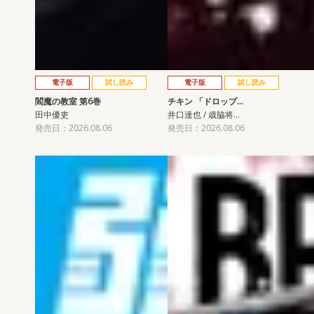
電子版
試し読み
電子版
試し読み
閻魔の教室 第6巻
チキン 「ドロップ…
田中優吏
井口達也 / 歳脇将…
発売日：2026.08.06
発売日：2026.08.06