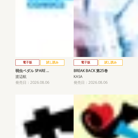
電子版
試し読み
電子版
試し読み
弱虫ペダル SPARE …
BREAK BACK 第25巻
渡辺航
KASA
発売日：2026.08.06
発売日：2026.08.06