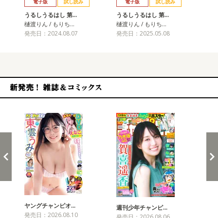
電子版
試し読み
電子版
試し読み
うるしうるはし 第…
うるしうるはし 第…
樋渡りん / もりち…
樋渡りん / もりち…
発売日：2024.08.07
発売日：2025.05.08
新発売！雑誌&コミックス
ヤングチャンピオ…
チャ
週刊少年チャンピ…
発売日：2026.08.10
発売
発売日：2026.08.06