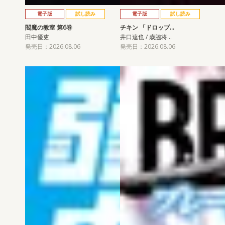
電子版
試し読み
電子版
試し読み
閻魔の教室 第6巻
チキン 「ドロップ…
田中優吏
井口達也 / 歳脇将…
発売日：2026.08.06
発売日：2026.08.06