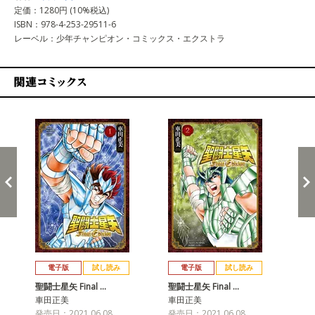
定価：1280円 (10%税込)
ISBN：978-4-253-29511-6
レーベル：少年チャンピオン・コミックス・エクストラ
関連コミックス
戻る
進む
電子版
試し読み
電子版
試し読み
聖闘士星矢 Final …
聖闘士星矢 Final …
聖闘
車田正美
車田正美
車
発売日：2021.06.08
発売日：2021.06.08
発売