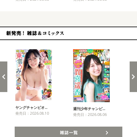
新発売！雑誌&コミックス
ヤングチャンピオ…
チャ
週刊少年チャンピ…
発売日：2026.08.10
発売
発売日：2026.08.06