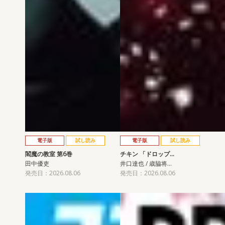
電子版
試し読み
電子版
試し読み
閻魔の教室 第6巻
チキン 「ドロップ…
田中優吏
井口達也 / 歳脇将…
発売日：2026.08.06
発売日：2026.08.06