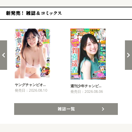
新発売！雑誌&コミックス
ヤングチャンピオ…
チャ
週刊少年チャンピ…
発売日：2026.08.10
発売
発売日：2026.08.06
雑誌一覧