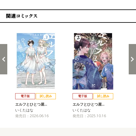
関連コミックス
戻る
進む
電子版
試し読み
電子版
試し読み
エルフとひとつ屋…
エルフとひとつ屋…
エ
いくたはな
いくたはな
い
発売日：2026.06.16
発売日：2025.10.16
発売