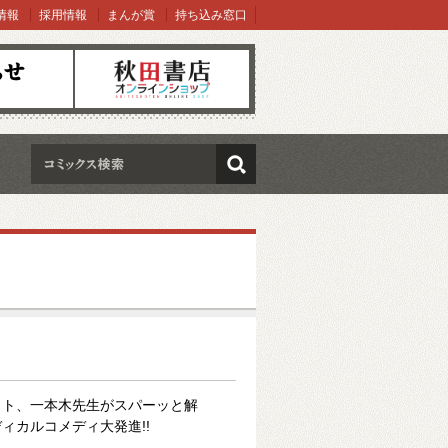
情報
採用情報
まんが賞
持ち込み窓口
オンラインショップ
検索
コト、一本木先生がスパーッと解
ィカルコメディ大発進!!