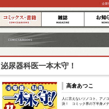
企業
コミックス
雑誌
お知らせ
泌尿器科医一本木守！
高倉あつこ
人に言えないソノコト、アノ
決！ コミック界の下半身メデ