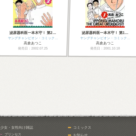
泌尿器科医一本木守！ 第2…
泌尿器科医一本木守！ 第1…
ヤングチャンピオン・コミック…
ヤングチャンピオン・コミック…
高倉あつこ
高倉あつこ
発売日：2002.07.25
発売日：2001.10.18
少女・女性向け雑誌
コミックス
プリンセス
お知らせ