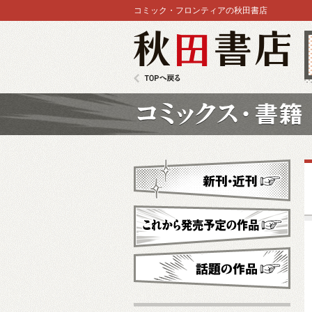
コミック・フロンティアの秋田書店
秋田書店
TOPへ戻る
コミックス
新刊・近刊
これから発売予定
話題の作品