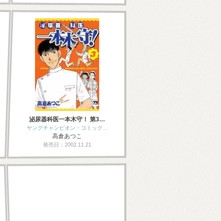
泌尿器科医一本木守！ 第3…
ヤングチャンピオン・コミック…
高倉あつこ
発売日：2002.11.21