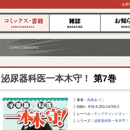
企業
コミックス
雑誌
お知らせ
泌尿器科医一本木守！
第7巻
著者：
高倉あつこ
ISBN：978-4-253-14755-2
レーベル：
ヤングチャンピオン・
シリーズ：
泌尿器科医一本木守！