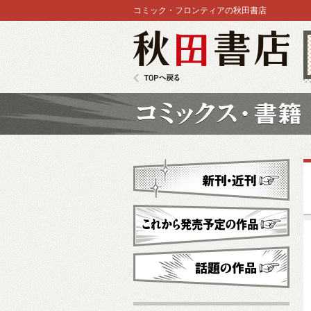
コミック・フロンティアの秋田書店
秋田書店
TOPへ戻る
コミックス
新刊・近刊
これから発売予定
話題の作品