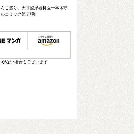
てんこ盛り。天才泌尿器科医一本木守
ルコミック第７弾!!
いがない場合もございます