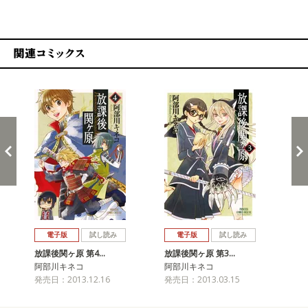
関連コミックス
戻る
進む
電子版
試し読み
電子版
試し読み
放課後関ヶ原 第4…
放課後関ヶ原 第3…
放
阿部川キネコ
阿部川キネコ
阿
発売日：2013.12.16
発売日：2013.03.15
発売