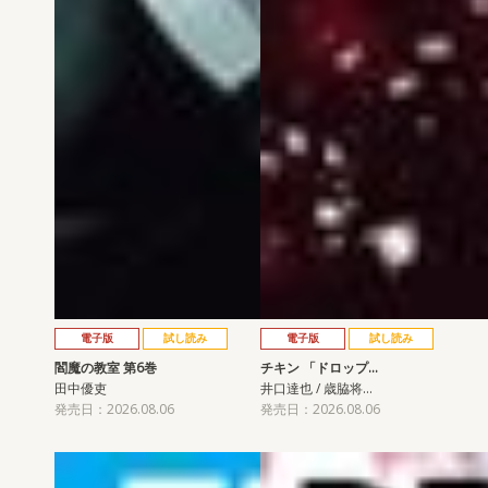
電子版
試し読み
電子版
試し読み
閻魔の教室 第6巻
チキン 「ドロップ…
田中優吏
井口達也 / 歳脇将…
発売日：2026.08.06
発売日：2026.08.06