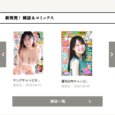
新発売！雑誌&コミックス
ヤングチャンピオ…
チャ
週刊少年チャンピ…
発売日：2026.08.10
発売
発売日：2026.08.06
雑誌一覧