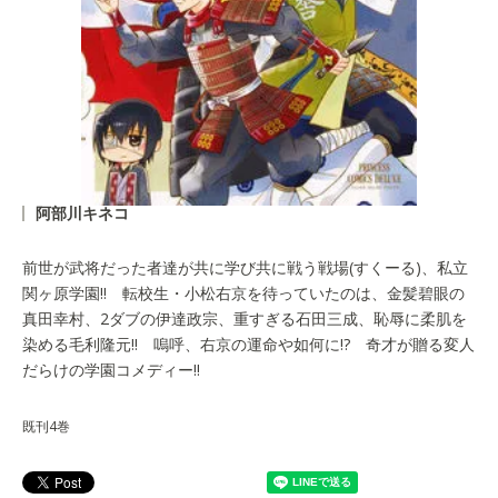
阿部川キネコ
前世が武将だった者達が共に学び共に戦う戦場(すくーる)、私立
関ヶ原学園!! 転校生・小松右京を待っていたのは、金髪碧眼の
真田幸村、2ダブの伊達政宗、重すぎる石田三成、恥辱に柔肌を
染める毛利隆元!! 嗚呼、右京の運命や如何に!? 奇才が贈る変人
だらけの学園コメディー!!
既刊4巻