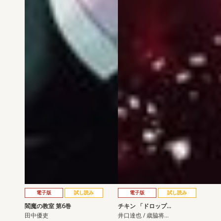
電子版
試し読み
電子版
試し読み
閻魔の教室 第6巻
チキン 「ドロップ…
田中優吏
井口達也 / 歳脇将…