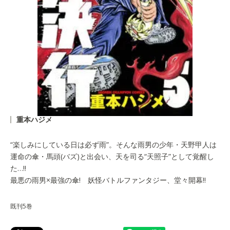
重本ハジメ
“楽しみにしている日は必ず雨”。そんな雨男の少年・天野甲人は
運命の傘・馬頭(バズ)と出会い、天を司る“天照子”として覚醒し
た…!!
最悪の雨男×最強の傘! 妖怪バトルファンタジー、堂々開幕!!
既刊5巻