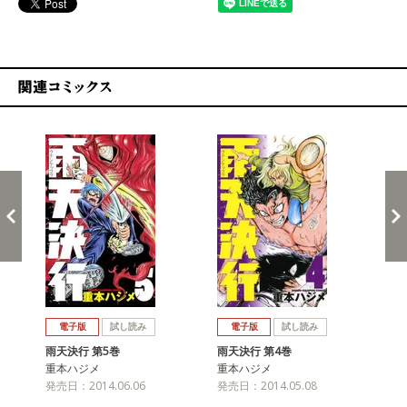
関連コミックス
戻る
進む
電子版
試し読み
電子版
試し読み
雨天決行 第5巻
雨天決行 第4巻
雨
重本ハジメ
重本ハジメ
重
発売日：2014.06.06
発売日：2014.05.08
発売