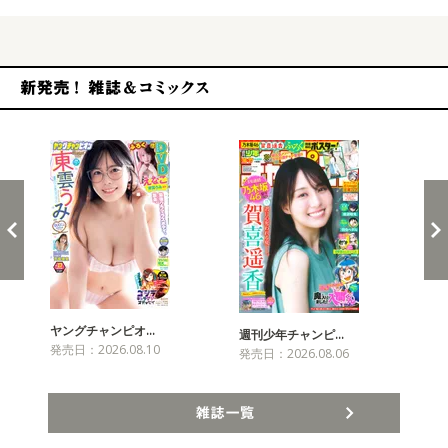
新発売！雑誌&コミックス
ヤングチャンピオ…
チャ
週刊少年チャンピ…
発売日：2026.08.10
発売
発売日：2026.08.06
雑誌一覧