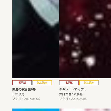
電子版
試し読み
電子版
試し読み
閻魔の教室 第6巻
チキン 「ドロップ…
田中優吏
井口達也 / 歳脇将…
発売日：2026.08.06
発売日：2026.08.06