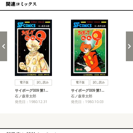
関連コミックス
戻る
進む
電子版
試し読み
電子版
試し読み
サイボーグ009 第1…
サイボーグ009 第1…
サイ
石ノ森章太郎
石ノ森章太郎
石
発売日：1980.12.31
発売日：1980.10.03
発売