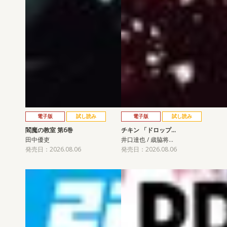
電子版
試し読み
電子版
試し読み
閻魔の教室 第6巻
チキン 「ドロップ…
田中優吏
井口達也 / 歳脇将…
発売日：2026.08.06
発売日：2026.08.06