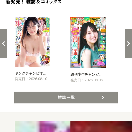
新発売！雑誌&コミックス
ヤングチャンピオ…
チャ
週刊少年チャンピ…
発売日：2026.08.10
発売
発売日：2026.08.06
雑誌一覧