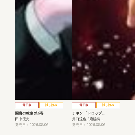
電子版
試し読み
電子版
試し読み
閻魔の教室 第6巻
チキン 「ドロップ…
田中優吏
井口達也 / 歳脇将…
発売日：2026.08.06
発売日：2026.08.06