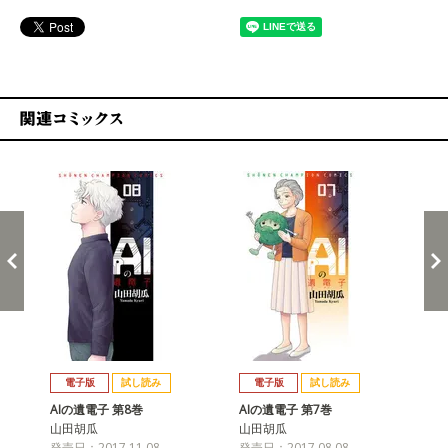
関連コミックス
戻る
進む
電子版
試し読み
電子版
試し読み
AIの遺電子 第8巻
AIの遺電子 第7巻
AI
山田胡瓜
山田胡瓜
山
発売日：2017.11.08
発売日：2017.08.08
発売