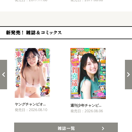
新発売！雑誌&コミックス
ヤングチャンピオ…
チャ
週刊少年チャンピ…
発売日：2026.08.10
発売
発売日：2026.08.06