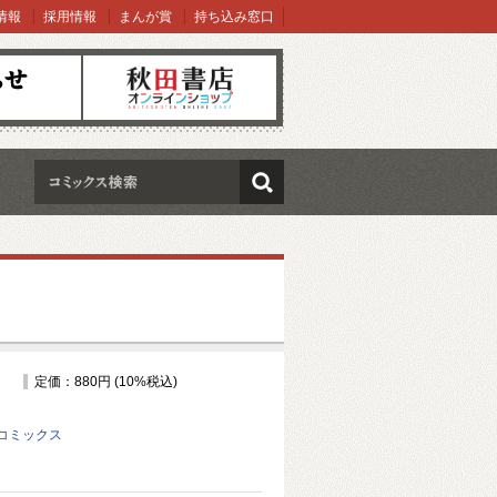
情報
採用情報
まんが賞
持ち込み窓口
オンラインショップ
検索
定価：880円 (10%税込)
コミックス