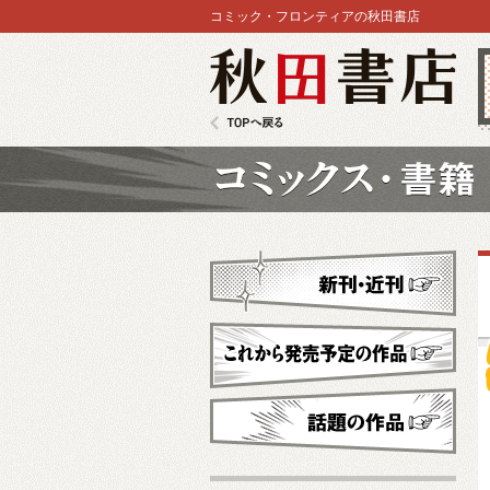
コミック・フロンティアの秋田書店
秋田書店
TOPへ戻る
コミックス
新刊・近刊
これから発売予定
話題の作品