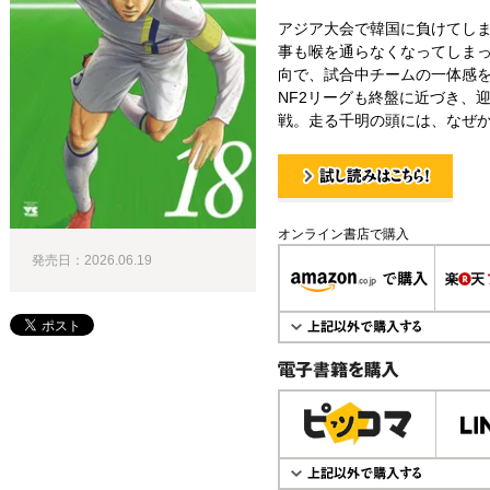
アジア大会で韓国に負けてし
事も喉を通らなくなってしま
向で、試合中チームの一体感
NF2リーグも終盤に近づき、迎
戦。走る千明の頭には、なぜか
試し読み！
オンライン書店で購入
発売日：2026.06.19
電子書籍で購入