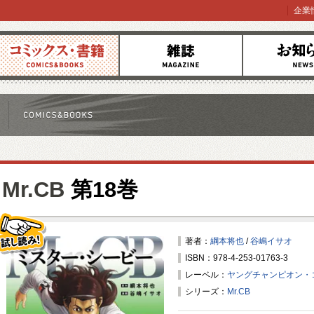
企業
コミックス
雑誌
お知らせ
Mr.CB
第18巻
著者：
綱本将也
/
谷嶋イサオ
ISBN：978-4-253-01763-3
試し読み！
レーベル：
ヤングチャンピオン・
シリーズ：
Mr.CB