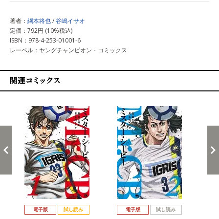
著者：
綱本将也
/
谷嶋イサオ
定価：792円 (10%税込)
ISBN：978-4-253-01001-6
レーベル：ヤングチャンピオン・コミックス
関連コミックス
戻る
進む
電子版
試し読み
電子版
試し読み