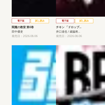
電子版
試し読み
電子版
試し読み
閻魔の教室 第6巻
チキン 「ドロップ…
田中優吏
井口達也 / 歳脇将…
発売日：2026.08.06
発売日：2026.08.06