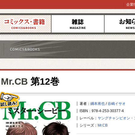
企業
コミックス
雑誌
お知らせ
Mr.CB
第12巻
著者：
綱本将也
/
谷嶋イサオ
ISBN：978-4-253-30377-4
試し読み！
レーベル：
ヤングチャンピオン・
シリーズ：
Mr.CB