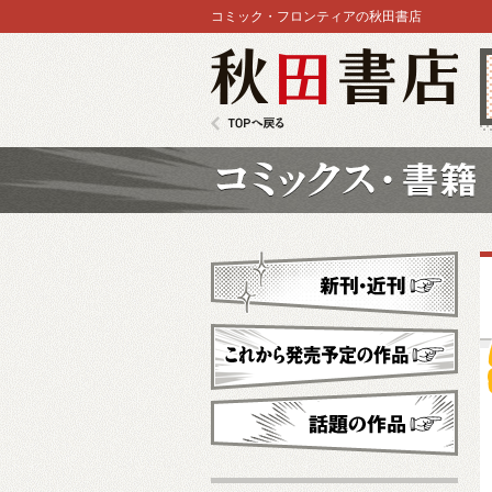
コミック・フロンティアの秋田書店
秋田書店
TOPへ戻る
コミックス
新刊・近刊
これから発売予定
話題の作品