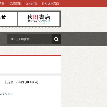
情報
採用情報
まんが賞
持ち込み窓口
オンラインショップ
検索
定価：726円 (10%税込)
コミックス